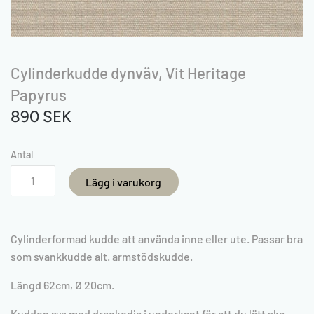
Cylinderkudde dynväv, Vit Heritage
Papyrus
890 SEK
Antal
Lägg i varukorg
Cylinderformad kudde att använda inne eller ute. Passar bra
som svankkudde alt. armstödskudde.
Längd 62cm,
Ø 20cm.
Kudden sys med dragkedja i underkant för att du lätt ska