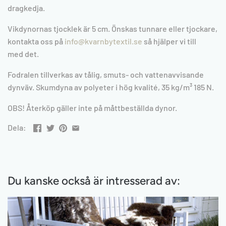
dragkedja.
Vikdynornas tjocklek är 5 cm. Önskas tunnare eller tjockare,
kontakta oss på
info@kvarnbytextil.se
så hjälper
vi till
med
det.
Fodralen tillverkas av tålig, smuts- och vattenavvisande
dynväv. Skumdyna av polyeter i hög kvalité, 35
kg/m³ 185 N.
OBS! Återköp gäller inte på måttbeställda dynor.
Dela:
Du kanske också är intresserad av: